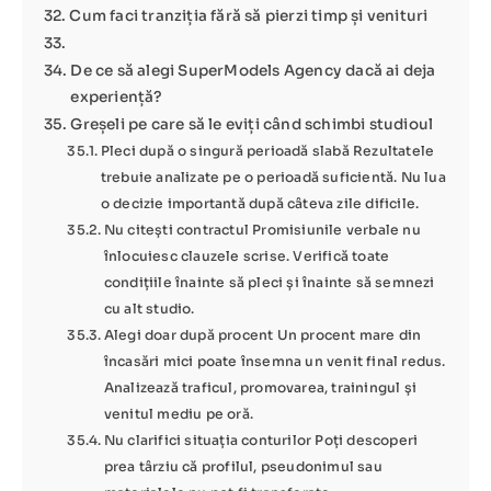
Cum faci tranziția fără să pierzi timp și venituri
De ce să alegi SuperModels Agency dacă ai deja
experiență?
Greșeli pe care să le eviți când schimbi studioul
Pleci după o singură perioadă slabă Rezultatele
trebuie analizate pe o perioadă suficientă. Nu lua
o decizie importantă după câteva zile dificile.
Nu citești contractul Promisiunile verbale nu
înlocuiesc clauzele scrise. Verifică toate
condițiile înainte să pleci și înainte să semnezi
cu alt studio.
Alegi doar după procent Un procent mare din
încasări mici poate însemna un venit final redus.
Analizează traficul, promovarea, trainingul și
venitul mediu pe oră.
Nu clarifici situația conturilor Poți descoperi
prea târziu că profilul, pseudonimul sau