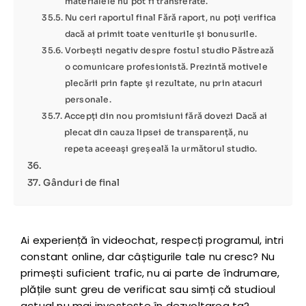
materialele nu pot fi transferate.
Nu ceri raportul final Fără raport, nu poți verifica
dacă ai primit toate veniturile și bonusurile.
Vorbești negativ despre fostul studio Păstrează
o comunicare profesionistă. Prezintă motivele
plecării prin fapte și rezultate, nu prin atacuri
personale.
Accepți din nou promisiuni fără dovezi Dacă ai
plecat din cauza lipsei de transparență, nu
repeta aceeași greșeală la următorul studio.
Gânduri de final
Ai experiență în videochat, respecți programul, intri
constant online, dar câștigurile tale nu cresc? Nu
primești suficient trafic, nu ai parte de îndrumare,
plățile sunt greu de verificat sau simți că studioul
actual nu mai investește în dezvoltarea ta?