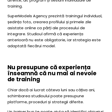
diferite, alt program și sesiuni individuale de
training.
SuperModels Agency prezintă trainingul individual,
ședința foto, crearea profilului și primele zile
asistate online ca părți ale procesului de
integrare. Studioul afirmă că experiența
anterioară nu este obligatorie, iar strategia este
adaptată fiecărui model.
Nu presupune că experiența
înseamnă că nu mai ai nevoie
de training
Chiar dacă ai lucrat câteva luni sau câțiva ani,
schimbarea studioului poate presupune
platforme, proceduri și strategii diferite.
Un trainer bun te poate ajuta să identifici obiceiuri