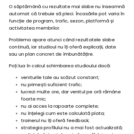
O săptămână cu rezultate mai slabe nu înseamnă
automat că trebuie să pleci. Încasările pot varia în
funcție de program, trafic, sezon, platformă și
activitatea membrilor.
Problema apare atunci când rezultatele slabe
continuă, iar studioul nu îți oferă explicații, date
sau un plan concret de îmbunătățire.
Poți lua în calcul schimbarea studioului dacă:
veniturile tale au scăzut constant;
nu primești suficient trafic;
lucrezi multe ore, dar venitul pe oră rămâne
foarte mic;
nu ai acces la rapoarte complete;
nu înțelegi cum este calculată plata;
trainerul nu îți oferă feedback;
strategia profilului nu a mai fost actualizată;