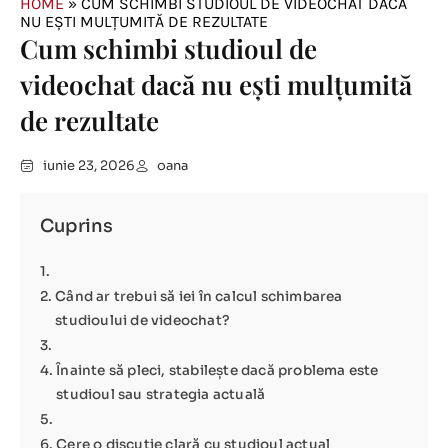
HOME
»
CUM SCHIMBI STUDIOUL DE VIDEOCHAT DACĂ
NU EȘTI MULȚUMITĂ DE REZULTATE
Cum schimbi studioul de
videochat dacă nu ești mulțumită
de rezultate
iunie 23, 2026
oana
Cuprins
Când ar trebui să iei în calcul schimbarea
studioului de videochat?
Înainte să pleci, stabilește dacă problema este
studioul sau strategia actuală
Cere o discuție clară cu studioul actual