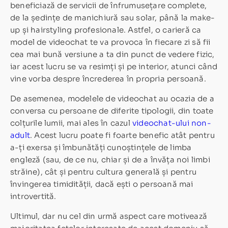
beneficiază de servicii de înfrumusețare complete,
de la ședințe de manichiură sau solar, până la make-
up și hairstyling profesionale. Astfel, o carieră ca
model de videochat te va provoca în fiecare zi să fii
cea mai bună versiune a ta din punct de vedere fizic,
iar acest lucru se va resimți și pe interior, atunci când
vine vorba despre încrederea în propria persoană.
De asemenea, modelele de videochat au ocazia de a
conversa cu persoane de diferite tipologii, din toate
colțurile lumii, mai ales în cazul
videochat-ului non-
adult
. Acest lucru poate fi foarte benefic atât pentru
a-ți exersa și îmbunătăți cunoștințele de limba
engleză (sau, de ce nu, chiar și de a învăța noi limbi
străine), cât și pentru cultura generală și pentru
învingerea timidității, dacă ești o persoană mai
introvertită.
Ultimul, dar nu cel din urmă aspect care motivează