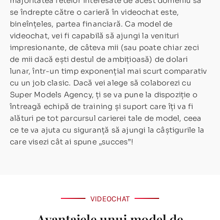
majoritatea fetelor interesate de acest domeniu să
se îndrepte către o carieră în videochat este,
bineînțeles, partea financiară. Ca model de
videochat, vei fi capabilă să ajungi la venituri
impresionante, de câteva mii (sau poate chiar zeci
de mii dacă ești destul de ambițioasă) de dolari
lunar, într-un timp exponențial mai scurt comparativ
cu un job clasic. Dacă vei alege să colaborezi cu
Super Models Agency, ți se va pune la dispoziție o
întreagă echipă de training și suport care îți va fi
alături pe tot parcursul carierei tale de model, ceea
ce te va ajuta cu siguranță să ajungi la câștigurile la
care visezi cât ai spune „succes”!
VIDEOCHAT
Avantajele unui model de