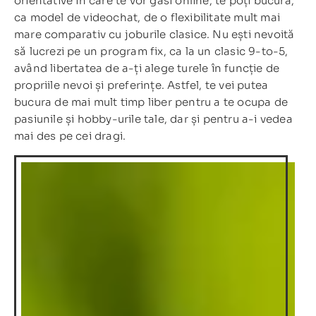
orientative în care te vor găsi online, te poți bucura,
ca model de videochat, de o flexibilitate mult mai
mare comparativ cu joburile clasice. Nu ești nevoită
să lucrezi pe un program fix, ca la un clasic 9-to-5,
având libertatea de a-ți alege turele în funcție de
propriile nevoi și preferințe. Astfel, te vei putea
bucura de mai mult timp liber pentru a te ocupa de
pasiunile și hobby-urile tale, dar și pentru a-i vedea
mai des pe cei dragi.