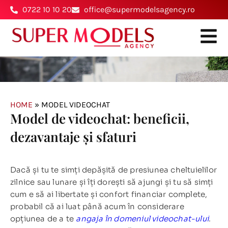
0722 10 10 20
office@supermodelsagency.ro
HOME
»
MODEL VIDEOCHAT
Model de videochat: beneficii,
dezavantaje și sfaturi
Dacă și tu te simți depășită de presiunea cheltuielilor
zilnice sau lunare și îți dorești să ajungi și tu să simți
cum e să ai libertate și confort financiar complete,
probabil că ai luat până acum în considerare
opțiunea de a te
angaja în domeniul videochat-ului
.