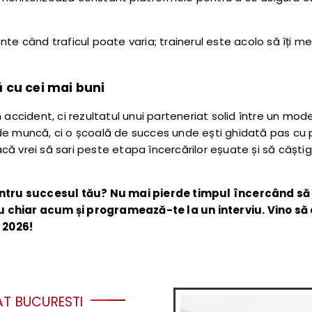
e când traficul poate varia; trainerul este acolo să îți menț
ă cu cei mai buni
accident, ci rezultatul unui parteneriat solid între un model
 de muncă, ci o școală de succes unde ești ghidată pas cu
 vrei să sari peste etapa încercărilor eșuate și să câștigi
 pentru succesul tău? Nu mai pierde timpul încercând s
 chiar acum și programează-te la un interviu. Vino să 
n 2026!
T BUCURESTI