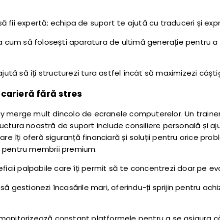
ă fii expertă; echipa de suport te ajută cu traduceri și exp
a cum să folosești aparatura de ultimă generație pentru a a
ajută să îți structurezi tura astfel încât să maximizezi câștig
 carieră fără stres
 merge mult dincolo de ecranele computerelor. Un trainer b
tructura noastră de suport include consiliere personală și aju
re îți oferă siguranță financiară și soluții pentru orice pr
ă pentru membrii premium.
ficii palpabile care îți permit să te concentrezi doar pe evo
ă gestionezi încasările mari, oferindu-ți sprijin pentru achiz
monitorizează constant platformele pentru a se asigura că