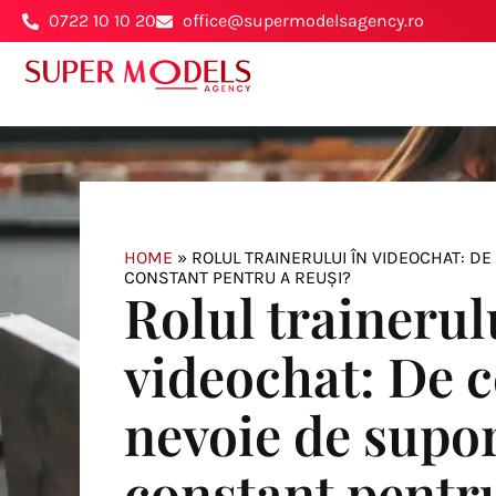
0722 10 10 20
office@supermodelsagency.ro
HOME
»
ROLUL TRAINERULUI ÎN VIDEOCHAT: DE
CONSTANT PENTRU A REUȘI?
Rolul trainerul
videochat: De c
nevoie de supo
constant pentr