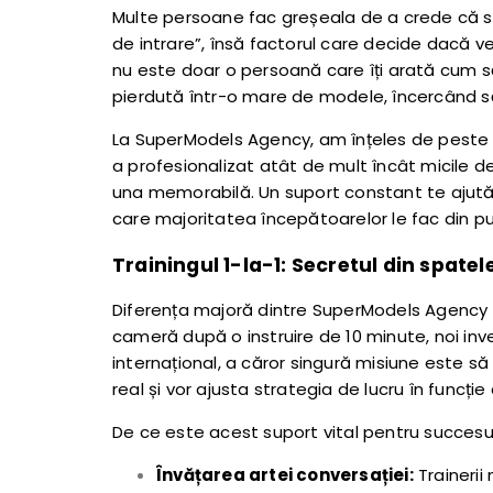
Multe persoane fac greșeala de a crede că suc
de intrare”, însă factorul care decide dacă ve
nu este doar o persoană care îți arată cum să
pierdută într-o mare de modele, încercând să 
La SuperModels Agency, am înțeles de peste 10
a profesionalizat atât de mult încât micile de
una memorabilă. Un suport constant te ajută 
care majoritatea începătoarelor le fac din pu
Trainingul 1-la-1: Secretul din spatel
Diferența majoră dintre SuperModels Agency și
cameră după o instruire de 10 minute, noi inv
internațional, a căror singură misiune este să
real și vor ajusta strategia de lucru în funcți
De ce este acest suport vital pentru succesu
Învățarea artei conversației:
Trainerii