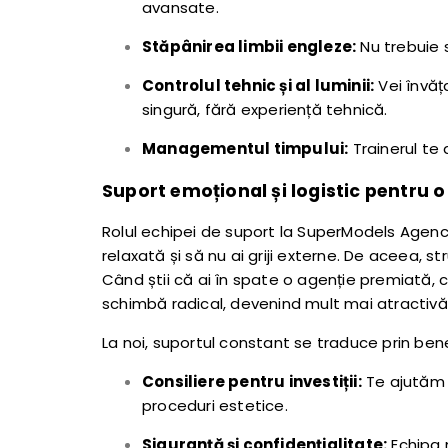
avansate.
Stăpânirea limbii engleze:
Nu trebuie s
Controlul tehnic și al luminii:
Vei învăț
singură, fără experiență tehnică.
Managementul timpului:
Trainerul te 
Suport emoțional și logistic pentru o
Rolul echipei de suport la SuperModels Agency
relaxată și să nu ai griji externe. De aceea, s
Când știi că ai în spate o agenție premiată, ca
schimbă radical, devenind mult mai atractiv
La noi, suportul constant se traduce prin bene
Consiliere pentru investiții:
Te ajutăm s
proceduri estetice.
Siguranță și confidențialitate:
Echipa 