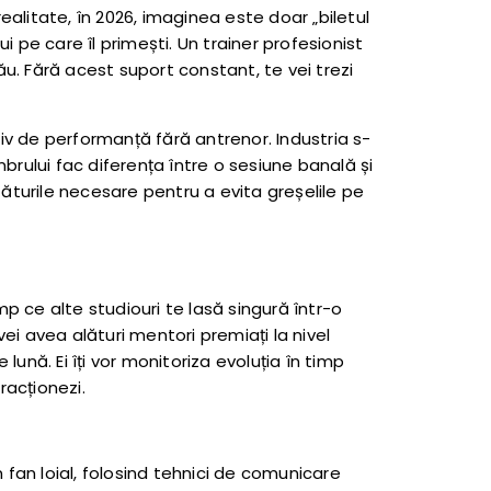
alitate, în 2026, imaginea este doar „biletul
 pe care îl primești. Un trainer profesionist
u. Fără acest suport constant, te vei trezi
iv de performanță fără antrenor. Industria s-
brului fac diferența între o sesiune banală și
ăturile necesare pentru a evita greșelile pe
p ce alte studiouri te lasă singură într-o
ei avea alături mentori premiați la nivel
ună. Ei îți vor monitoriza evoluția în timp
racționezi.
n fan loial, folosind tehnici de comunicare