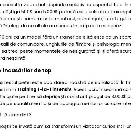
cesul în videochat depinde exclusiv de aspectul fizic. În re
i câștiga 500$ sau 5.000$ pe lună este calitatea trainingului
 pornești camera; este mentorul, psihologul și strategul tă
înțelegi de ce altele au succes în timp ce tu stagnezi.
 ani că un model fără un trainer de elită este ca un sport
talii de comunicare, unghiurile de filmare și psihologia mem
să treci peste momentele de nesiguranță și îți oferă scurt
ră neștiință.
e încasărilor de top
 restul pieței este abordarea noastră personalizată. În tim
estim în
training 1-la-1 intensiv
. Acest lucru înseamnă că v
 te ajute pe tine să depășești constant pragul de 3.000$ pe l
e de personalitatea ta și de tipologia membrilor cu care inte
l tău imediat?
 noștri te învață cum să transformi un vizitator curios într-u