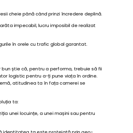
resii cheie până când prinzi încredere deplină.
răta impecabil, lucru imposibil de realizat
urile în orele cu trafic global garantat.
un știe că, pentru a performa, trebuie să fii
tor logistic pentru a-ți pune viața în ordine.
oblemă, atitudinea ta în fața camerei se
luția ta:
iția unei locuințe, a unei mașini sau pentru
 identitatea ta este protejată prin geo-