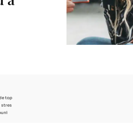
 de top
 stres
buni