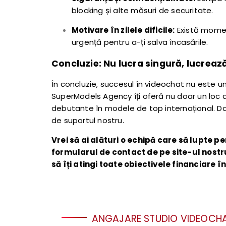
blocking și alte măsuri de securitate.
Motivare în zilele dificile:
Există moment
urgență pentru a-ți salva încasările.
Concluzie: Nu lucra singură, lucreaz
În concluzie, succesul în videochat nu este un 
SuperModels Agency îți oferă nu doar un loc
debutante în modele de top internațional. Dacă
de suportul nostru.
Vrei să ai alături o echipă care să lupte
formularul de contact de pe site-ul nostru
să îți atingi toate obiectivele financiare î
ANGAJARE STUDIO VIDEOCHA